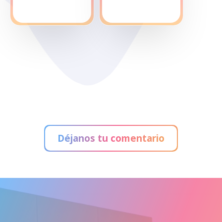
Viajes
Tiendanimal
Carrefour
Déjanos tu comentario