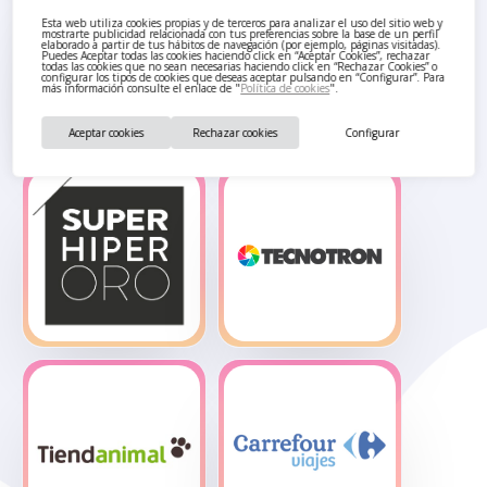
Esta web utiliza cookies propias y de terceros para analizar el uso del sitio web y
mostrarte publicidad relacionada con tus preferencias sobre la base de un perfil
Popeye’s
S&C Original
elaborado a partir de tus hábitos de navegación (por ejemplo, páginas visitadas).
Puedes Aceptar todas las cookies haciendo click en “Aceptar Cookies”, rechazar
todas las cookies que no sean necesarias haciendo click en “Rechazar Cookies” o
configurar los tipos de cookies que deseas aceptar pulsando en “Configurar”. Para
más información consulte el enlace de "
Política de cookies
".
Aceptar cookies
Rechazar cookies
Configurar
So Pretty,
Sould Park –
mimos y
Parques
cuidados
Infantiles
Super Hiper
Tecnotron –
Oro
Fotomaton