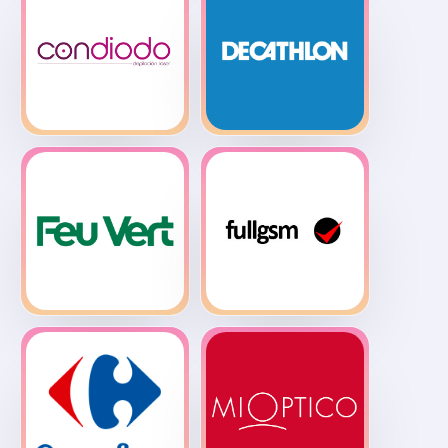
Bar Galería
Burger King
Condiodo
Decathlon
Feu Vert
Full GSM