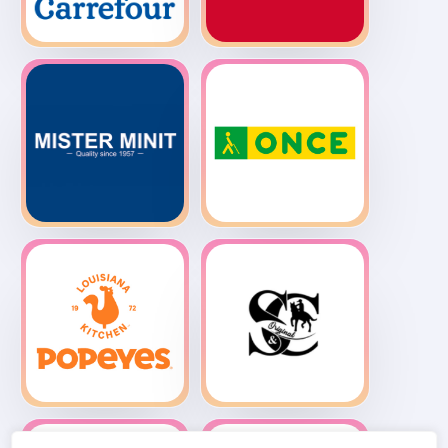
Hipermercado
MiOptico
Carrefour
Mister Minit
Once