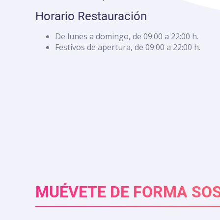
con
discapacidad
Horario Restauración
visual
que
De lunes a domingo, de 09:00 a 22:00 h.
están
Festivos de apertura, de 09:00 a 22:00 h.
usando
un
lector
de
pantalla;
Presione
Control-
F10
para
abrir
un
menú
de
MUÉVETE DE FORMA SOS
accesibilidad.