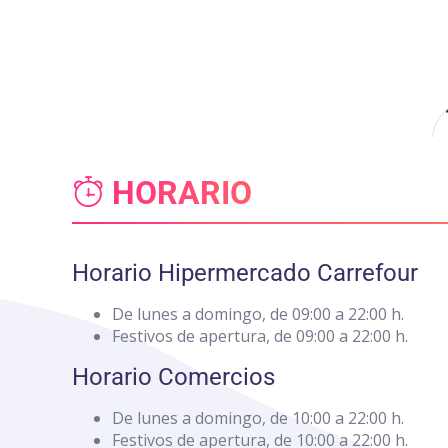
Nota:
este
sitio
web
incluye
un
sistema
de
HORARIO
accesibilidad.
Presione
Control-
F11
Horario Hipermercado Carrefour
para
ajustar
De lunes a domingo, de 09:00 a 22:00 h.
el
Festivos de apertura, de 09:00 a 22:00 h.
sitio
web
Horario Comercios
a
las
De lunes a domingo, de 10:00 a 22:00 h.
personas
Festivos de apertura, de 10:00 a 22:00 h.