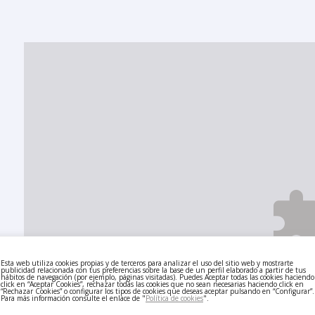
Esta web utiliza cookies propias y de terceros para analizar el uso del sitio web y mostrarte
publicidad relacionada con tus preferencias sobre la base de un perfil elaborado a partir de tus
hábitos de navegación (por ejemplo, páginas visitadas). Puedes Aceptar todas las cookies haciendo
click en “Aceptar Cookies”, rechazar todas las cookies que no sean necesarias haciendo click en
“Rechazar Cookies” o configurar los tipos de cookies que deseas aceptar pulsando en “Configurar”.
Para más información consulte el enlace de "
Política de cookies
".