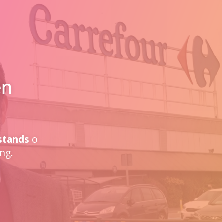
en
stands
o
ng.