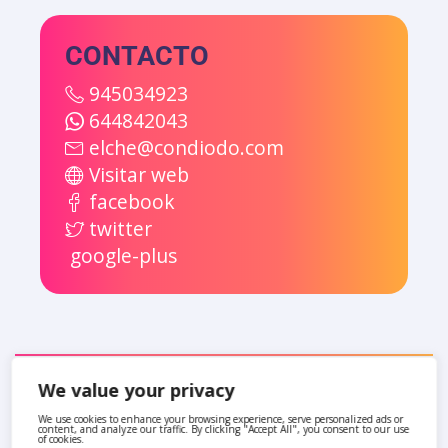
CONTACTO
945034923
644842043
elche@condiodo.com
Visitar web
facebook
twitter
google-plus
We value your privacy
También te pueden interesar
We use cookies to enhance your browsing experience, serve personalized ads or
content, and analyze our traffic. By clicking "Accept All", you consent to our use
of cookies.