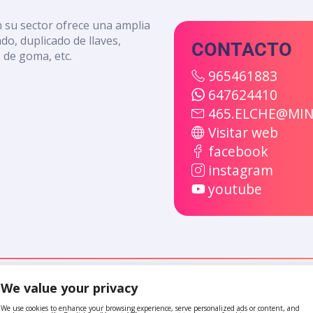
n su sector ofrece una amplia
do, duplicado de llaves,
CONTACTO
s de goma, etc.
965461883
647624410
465.ELCHE@MIN
Visitar web
facebook
instagram
youtube
También te pueden interesar
We value your privacy
We use cookies to enhance your browsing experience, serve personalized ads or content, and