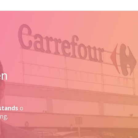
en
stands
o
ng.