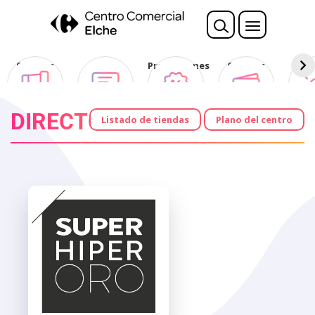
Nota:
este
sitio
web
Sorteos
Opina
Promociones
Ofertas
Des
incluye
Club
un
sistema
DIRECTORIO
de
Listado de tiendas
Plano del centro
accesibilidad.