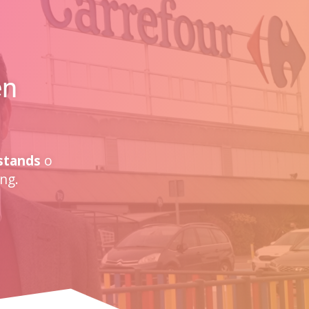
en
stands
o
ng.