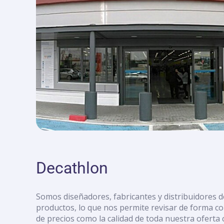
con
discapacidad
visual
que
están
usando
un
lector
de
pantalla;
Presione
Control-
F10
para
abrir
Decathlon
un
menú
de
Somos diseñadores, fabricantes y distribuidores 
accesibilidad.
productos, lo que nos permite revisar de forma co
de precios como la calidad de toda nuestra oferta c