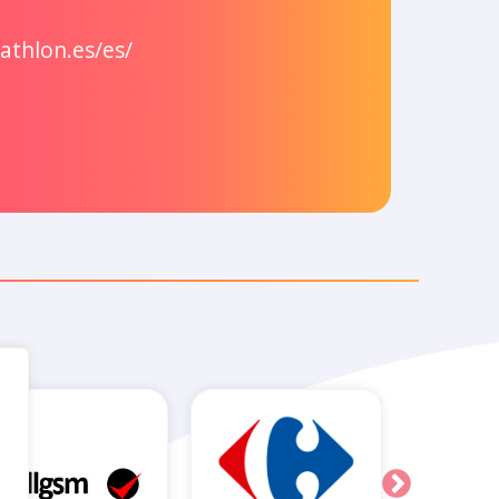
athlon.es/es/