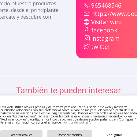
precio. Nuestro productos
965468546
rte, desde el principiante
https://www.dec
cercate y descubre con
Visitar web
facebook
instagram
twitter
También te pueden interesar
Esta web utiliza cookies propias y de terceros para analizar el uso del sitio web y mostrarte
publicidad relacionada con tus preferencias sobre la base de un perfil elaborado a partir de tus
hábitos de navegación (por ejemplo, páginas visitadas). Puedes Aceptar todas las cookies haciendo
click en “Aceptar Cookies”, rechazar todas las cookies que no sean necesarias haciendo click en
“Rechazar Cookies” o configurar los tipos de cookies que deseas aceptar pulsando en “Configurar”.
Para más información consulte el enlace de "
Política de cookies
".
Aceptar cookies
Rechazar cookies
Configurar